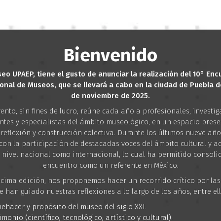
Bienvenido
seo UPAEP, tiene el gusto de anunciar la realización del 10° Enc
onal de Museos, que se llevará a cabo en la ciudad de Puebla de
de noviembre de 2025.
vento, sin fines de lucro, reúne cada año a profesionales, investig
ntes y especialistas del ámbito museológico, en un espacio prese
 reflexión y construcción colectiva. Durante los últimos nueve añ
con la participación de destacadas voces del ámbito cultural y a
 nivel nacional como internacional, lo cual ha permitido consoli
encuentro como un referente en México.
écima edición, nos proponemos hacer un recorrido crítico por las
e han guiado nuestras reflexiones a lo largo de los años, entre ell
uehacer y propósito del museo del siglo XXI.
imonio (científico, tecnológico, artístico y cultural).