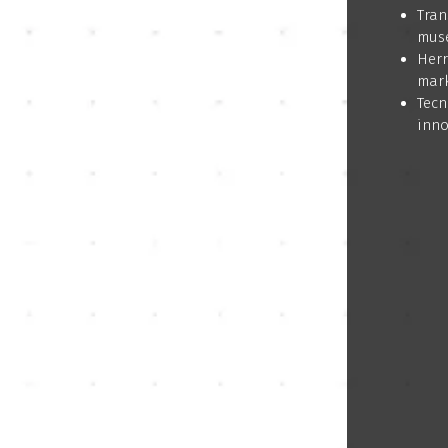
Tran
muse
Herr
mark
Tecn
inno