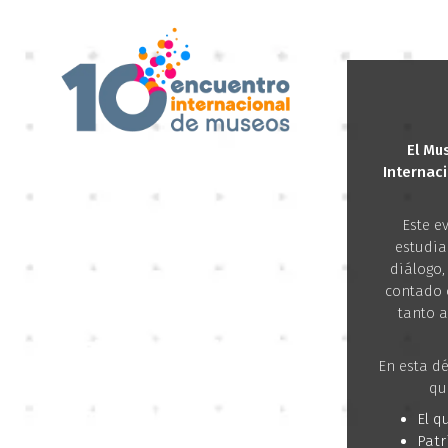
El Mu
Internaci
Este e
estudia
diálogo,
contado 
tanto a
En esta d
qu
El q
Patr