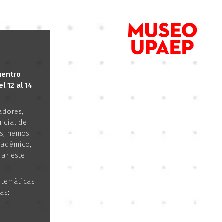
uentro
l 12 al 14
adores,
ncial de
os, hemos
cadémico,
dar este
 temáticas
as: