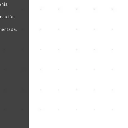
anía,
rvación,
umentada,